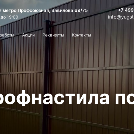
+7 499
я метро Профсоюзная, Вавилова 69/75
info@yugst
 до 19:00
работы
Акции
Реквизиты
Контакты
рофнастила п