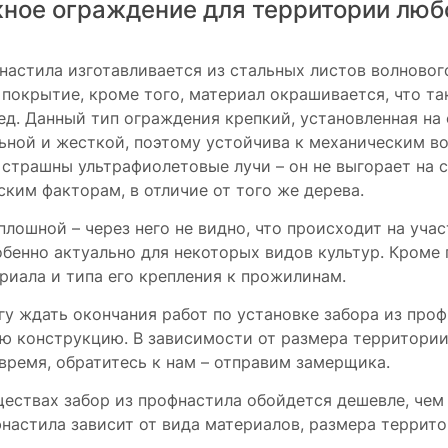
жное ограждение для территории лю
настила изготавливается из стальных листов волновог
е покрытие, кроме того, материал окрашивается, что т
ед. Данный тип ограждения крепкий, установленная н
ьной и жесткой, поэтому устойчива к механическим в
е страшны ультрафиолетовые лучи – он не выгорает на 
ским факторам, в отличие от того же дерева.
лошной – через него не видно, что происходит на учас
обенно актуально для некоторых видов культур. Кроме 
риала и типа его крепления к прожилинам.
у ждать окончания работ по установке забора из проф
ую конструкцию. В зависимости от размера территории
время, обратитесь к нам – отправим замерщика.
ествах забор из профнастила обойдется дешевле, чем
фнастила зависит от вида материалов, размера террит