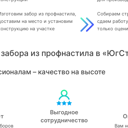
Изготовим забор из профнастила,
Собираем ст
доставим на место и установим
сдаем работу
конструкцию на участке
только оцени
 забора из профнастила в «ЮгС
сионалам – качество на высоте
Выгодное
ет
О
сотрудничество
аборов
Вам н