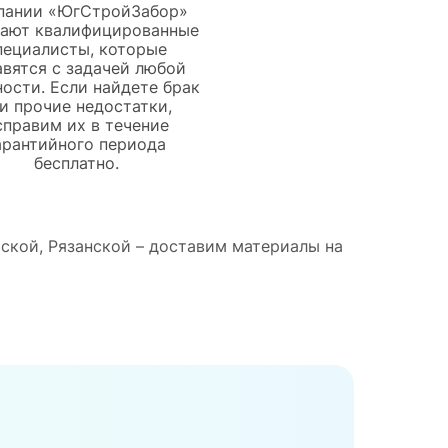
пании «ЮгСтройЗабор»
тают квалифицированные
пециалисты, которые
авятся с задачей любой
ости. Если найдете брак
и прочие недостатки,
справим их в течение
арантийного периода
бесплатно.
ьской, Рязанской – доставим материалы на