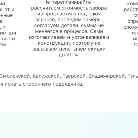
Не переплачивайте –
ми
ком
рассчитаем стоимость забора
и от и
рабо
из профнастила под ключ
енные
с
заранее, проведем замеры,
е
спр
согласуем детали, сумма не
 и
сложн
меняется в процессе. Сами
ие при
ил
изготавливаем и устанавливаем
кцию и
и
конструкции, поэтому не
ем
г
завышаем цены, даем скидки
до 20 %.
 Смоленской, Калужской, Тверской, Владимирской, Тул
ся искать стороннего подрядчика.