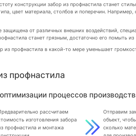
стоту конструкции забор из профнастила станет стил
ипа, цвет материала, столбов и поперечин. Например,
 защищена от различных внешних воздействий, специал
рофнастила станет грязным, достаточно его помыть из
ор из профнастила в какой-то мере уменьшает громко
из профнастила
оптимизации процессов производств
Предварительно рассчитаем
Отправим за
стоимость изготовления забора
объект, чтоб
из профнастила и монтажа
сколько мат
конструкции
для произво