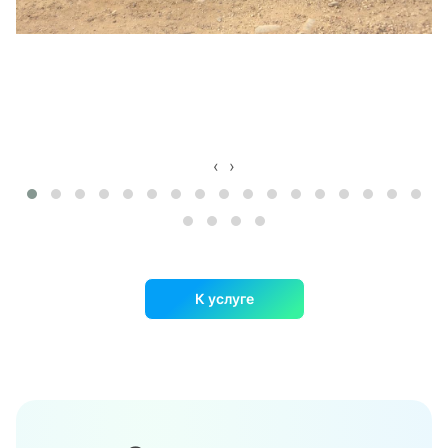
‹
›
К услуге